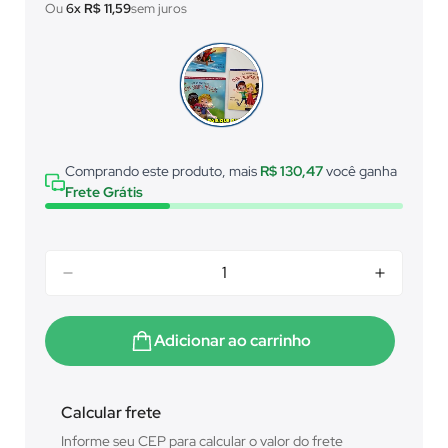
venda
Ou
6x
R$ 11,59
sem juros
Comprando este produto, mais
R$ 130,47
você ganha
Frete Grátis
Adicionar ao carrinho
Calcular frete
Informe seu CEP para calcular o valor do frete