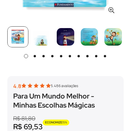
4.8
5.486
avaliações
Para Um Mundo Melhor -
Minhas Escolhas Mágicas
Preço
Preço
R$ 81,80
ECONOMIZE
15%
regular
de
R$ 69,53