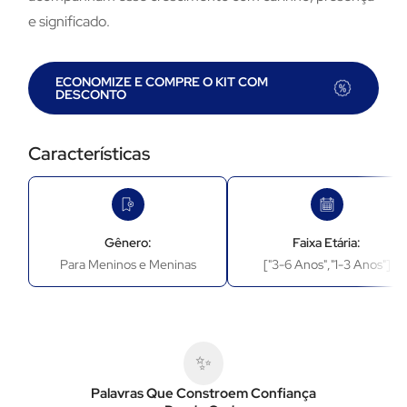
e significado.
ECONOMIZE E COMPRE O KIT COM
DESCONTO
Características
Gênero:
Faixa Etária:
Para Meninos e Meninas
["3-6 Anos","1-3 Anos"]
✨
Palavras Que Constroem Confiança
Histórias