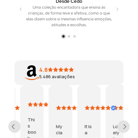
Desde Cedo
Uma coleção encantadora que ensina às
Com narrativas
crianças, de forma leve e afetiva, como o que
os livros co
elas dizem sobre si mesmas influencia emoções,
acreditar n
atitudes e escolhas.
co
4.8
5.486
avaliações
mazon
Neelam
Chris
OJ
A.O
ustomer
maio
Fox
Godoy
Crown
de
aio
maio
janeiro
agosto
2020
e
de
de
de
Thi
019
2019
2020
2024
s
uc
My
It is
Lov
boo
a
cla
a
ely