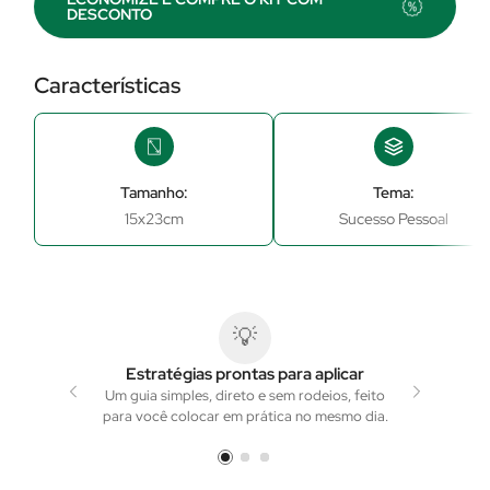
DESCONTO
Características
Tamanho:
Tema:
15x23cm
Sucesso Pessoal
💡
Estratégias prontas para aplicar
Mapa p
Um guia simples, direto e sem rodeios, feito
Aprenda co
para você colocar em prática no mesmo dia.
economizando