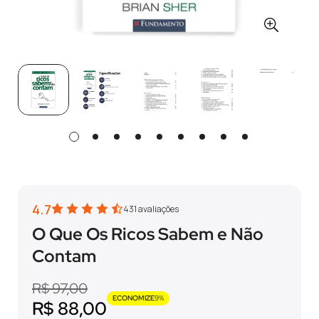
4.7
431
avaliações
O Que Os Ricos Sabem e Não
Contam
Preço
Preço
R$ 97,00
ECONOMIZE
9%
regular
de
R$ 88,00